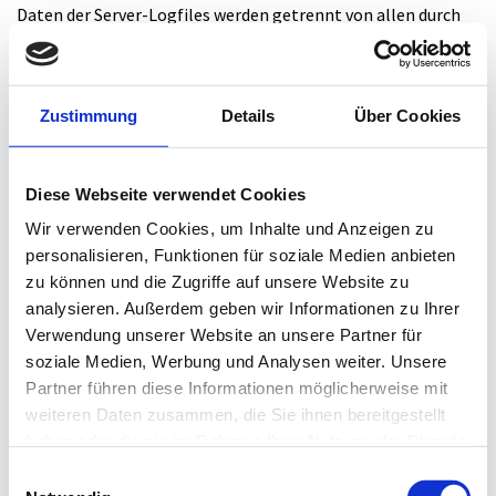
Daten der Server-Logfiles werden getrennt von allen durch
eine betroffene Person angegebenen personenbezogenen
Daten gespeichert.
Zustimmung
Details
Über Cookies
5. Registrierung auf unserer Internetseite
Die betroffene Person hat die Möglichkeit, sich auf der
Diese Webseite verwendet Cookies
Internetseite des für die Verarbeitung Verantwortlichen
unter Angabe von personenbezogenen Daten zu registrieren.
Wir verwenden Cookies, um Inhalte und Anzeigen zu
Welche personenbezogenen Daten dabei an den für die
personalisieren, Funktionen für soziale Medien anbieten
Verarbeitung Verantwortlichen übermittelt werden, ergibt
zu können und die Zugriffe auf unsere Website zu
sich aus der jeweiligen Eingabemaske, die für die
analysieren. Außerdem geben wir Informationen zu Ihrer
Registrierung verwendet wird. Die von der betroffenen
Verwendung unserer Website an unsere Partner für
Person eingegebenen personenbezogenen Daten werden
soziale Medien, Werbung und Analysen weiter. Unsere
ausschließlich für die interne Verwendung bei dem für die
Partner führen diese Informationen möglicherweise mit
Verarbeitung Verantwortlichen und für eigene Zwecke
weiteren Daten zusammen, die Sie ihnen bereitgestellt
erhoben und gespeichert. Der für die Verarbeitung
haben oder die sie im Rahmen Ihrer Nutzung der Dienste
Verantwortliche kann die Weitergabe an einen oder mehrere
gesammelt haben.
Auftragsverarbeiter, beispielsweise einen Paketdienstleister,
Einwilligungsauswahl