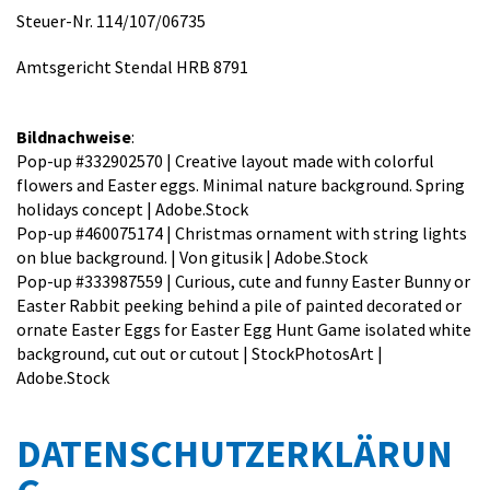
Steuer-Nr.
114/107/06735
Amtsgericht Stendal
HRB 8791
Bildnachweise
:
Pop-up #332902570 | Creative layout made with colorful
flowers and Easter eggs. Minimal nature background. Spring
holidays concept | Adobe.Stock
Pop-up #460075174 | Christmas ornament with string lights
on blue background. | Von gitusik | Adobe.Stock
Pop-up #333987559 | Curious, cute and funny Easter Bunny or
Easter Rabbit peeking behind a pile of painted decorated or
ornate Easter Eggs for Easter Egg Hunt Game isolated white
background, cut out or cutout | StockPhotosArt |
Adobe.Stock
DATENSCHUTZERKLÄRUN